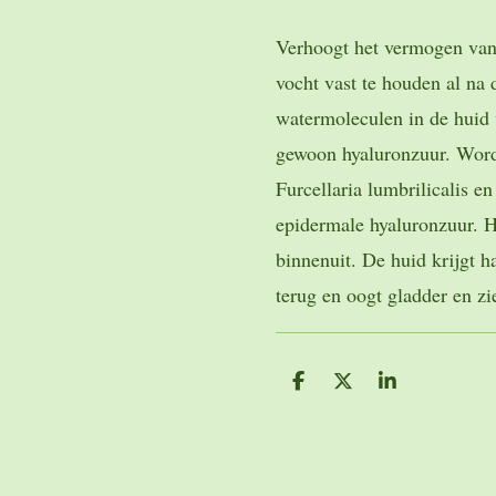
Verhoogt het vermogen van
vocht vast te houden al na 
watermoleculen in de huid v
gewoon hyaluronzuur. Wordt
Furcellaria lumbrilicalis e
epidermale hyaluronzuur. H
binnenuit. De huid krijgt ha
terug en oogt gladder en zie
D
D
S
e
e
h
l
e
a
e
l
r
n
e