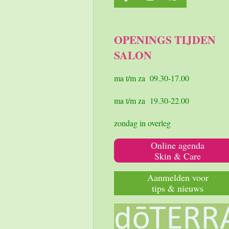
a
n
h
c
s
a
e
t
t
OPENINGS TIJDEN
b
a
s
SALON
o
g
A
o
r
p
k
a
p
ma t/m za 09.30-17.00
m
ma t/m za 19.30-22.00
zondag in overleg
Online agenda
Skin & Care
Aanmelden voor
tips & nieuws