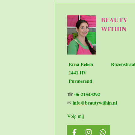
BEAUTY
WITHIN
Erna Eeken
Rozenstraa
1441 HV
Purmerend
06-21543292
☎
info@beautywithin.nl
✉
Volg mij
F
I
W