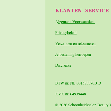
KLANTEN
SERVICE
A
lgemene Voorwaarden
Pri
vacybeleid
Verzenden en retourneren
Je bestelling herroepen
Disclamer
BTW nr. NL 001583370B13
KVK nr. 64939448
© 2026 Schoonheidssalon Beauty