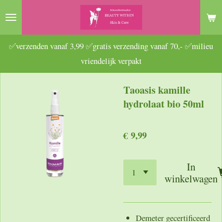
Ga
direct
naar
✅verzenden vanaf 3,99 ✅gratis verzending vanaf 70,- ✅milieu
de
vriendelijk verpakt
hoofdinhoud
Taoasis kamille
hydrolaat bio 50ml
€ 9,99
In
winkelwagen
Demeter gecertificeerd