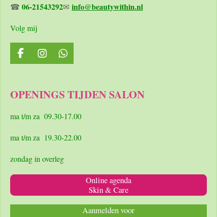
06-21543292
info@beautywithin.nl
☎
✉
Volg mij
F
I
W
a
n
h
c
s
a
e
t
t
OPENINGS TIJDEN SALON
b
a
s
o
g
A
o
r
p
ma t/m za 09.30-17.00
k
a
p
m
ma t/m za 19.30-22.00
zondag in overleg
Online agenda
Skin & Care
Aanmelden voor