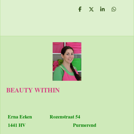
D
D
S
D
e
e
h
e
l
e
a
l
e
l
r
e
n
e
n
BEAUTY WITHIN
Erna Eeken
Rozenstraat 54
1441 HV Purmerend