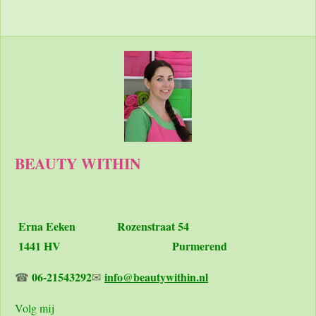
l
e
a
l
e
l
r
e
n
e
n
BEAUTY WITHIN
Erna Eeken
Rozenstraat 54
1441 HV Purmerend
06-21543292
info@beautywithin.nl
☎
✉
Volg mij