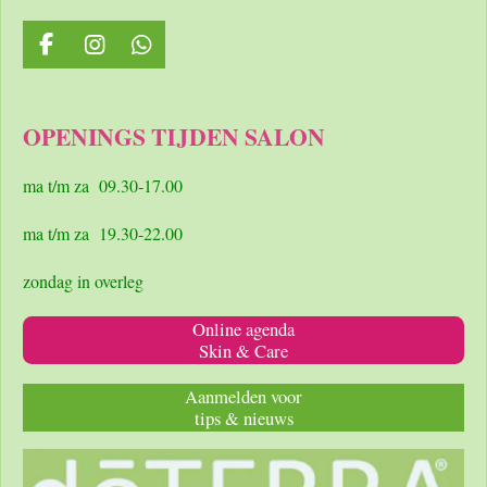
F
I
W
a
n
h
c
s
a
e
t
t
OPENINGS TIJDEN SALON
b
a
s
o
g
A
o
r
p
ma t/m za 09.30-17.00
k
a
p
m
ma t/m za 19.30-22.00
zondag in overleg
Online agenda
Skin & Care
Aanmelden voor
tips & nieuws