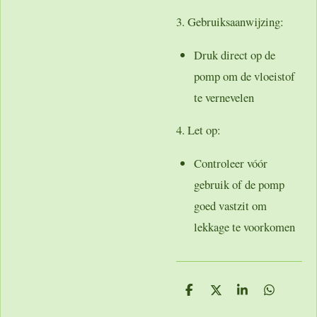
3. Gebruiksaanwijzing:
Druk direct op de
pomp om de vloeistof
te vernevelen
4. Let op:
Controleer vóór
gebruik of de pomp
goed vastzit om
lekkage te voorkomen
D
D
S
D
e
e
h
e