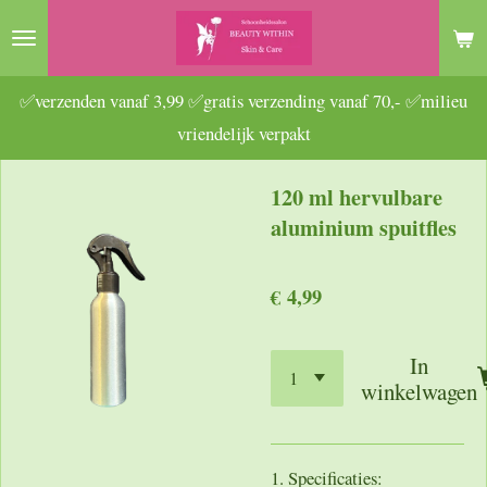
Ga
direct
naar
✅verzenden vanaf 3,99 ✅gratis verzending vanaf 70,- ✅milieu
de
vriendelijk verpakt
hoofdinhoud
120 ml hervulbare
aluminium spuitfles
€ 4,99
In
winkelwagen
1. Specificaties: