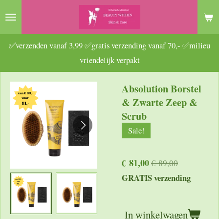
Ga
direct
naar
✅verzenden vanaf 3,99 ✅gratis verzending vanaf 70,- ✅milieu
de
vriendelijk verpakt
hoofdinhoud
Absolution Borstel
& Zwarte Zeep &
Scrub
Sale!
€ 81,00
€ 89,00
GRATIS verzending
In winkelwagen