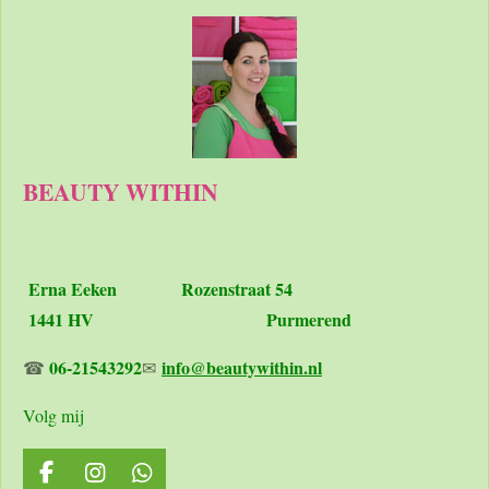
BEAUTY WITHIN
Erna Eeken
Rozenstraat 54
1441 HV Purmerend
06-21543292
info@beautywithin.nl
☎
✉
Volg mij
F
I
W