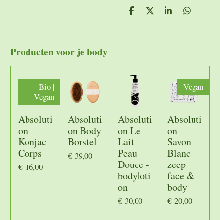
D
D
S
D
e
e
h
e
l
e
a
l
e
l
r
e
n
e
n
Producten voor je body
Bio |
Vegan
Vegan
Absoluti
Absoluti
Absoluti
Absoluti
on
on Body
on Le
on
Konjac
Borstel
Lait
Savon
Corps
Peau
Blanc
€ 39,00
Douce -
zeep
€ 16,00
bodyloti
face &
on
body
€ 30,00
€ 20,00