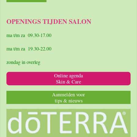
a
n
h
c
s
a
e
t
t
OPENINGS TIJDEN SALON
b
a
s
o
g
A
o
r
p
ma t/m za 09.30-17.00
k
a
p
m
ma t/m za 19.30-22.00
zondag in overleg
Online agenda
Skin & Care
Aanmelden voor
tips & nieuws