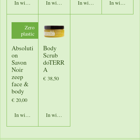
In winkelwagen
In winkelwagen
In winkelwagen
In winkelwage
Zero
plastic
Absoluti
Body
on
Scrub
Savon
doTERR
Noir
A
zeep
€ 38,50
face &
body
€ 20,00
In winkelwagen
In winkelwagen