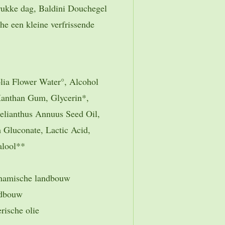
rukke dag, Baldini Douchegel
he een kleine verfrissende
lia Flower Water°, Alcohol
Xanthan Gum, Glycerin*,
elianthus Annuus Seed Oil,
 Gluconate, Lactic Acid,
alool**
dynamische landbouw
andbouw
rische olie