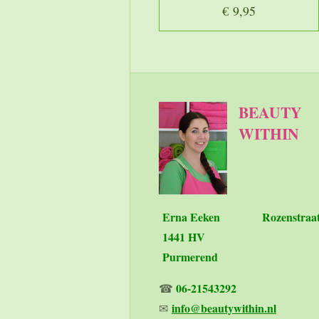
€ 9,95
BEAUTY
WITHIN
Erna Eeken
Rozenstraa
1441 HV
Purmerend
06-21543292
☎
info@beautywithin.nl
✉