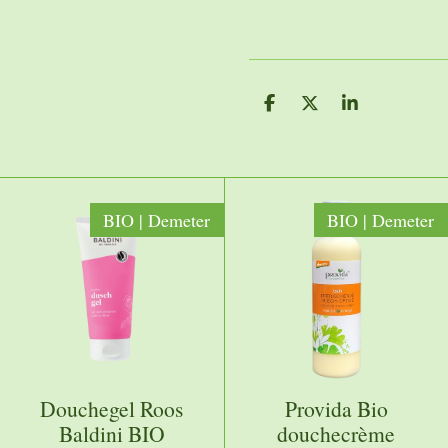
D
D
S
e
e
h
l
e
a
e
l
r
n
e
BIO | Demeter
BIO | Demeter
Douchegel Roos
Provida Bio
Baldini BIO
douchecrème