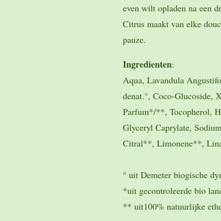
even wilt opladen na een d
Citrus maakt van elke douc
pauze.
Ingredienten
:
Aqua, Lavandula Angustifo
denat.°, Coco-Glucoside, 
Parfum*/**, Tocopherol, H
Glyceryl Caprylate, Sodium
Citral**, Limonene**, Lin
° uit Demeter biogische 
*uit gecontroleerde bio l
** uit100% natuurlijke ethe