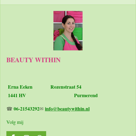
n
e
n
BEAUTY WITHIN
Erna Eeken
Rozenstraat 54
1441 HV Purmerend
06-21543292
info@beautywithin.nl
☎
✉
Volg mij