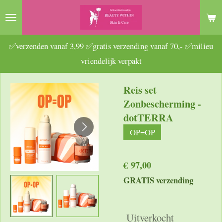
Ga
direct
naar
✅verzenden vanaf 3,99 ✅gratis verzending vanaf 70,- ✅milieu
de
vriendelijk verpakt
hoofdinhoud
Reis set
Zonbescherming -
dotTERRA
OP=OP
€ 97,00
GRATIS verzending
Uitverkocht