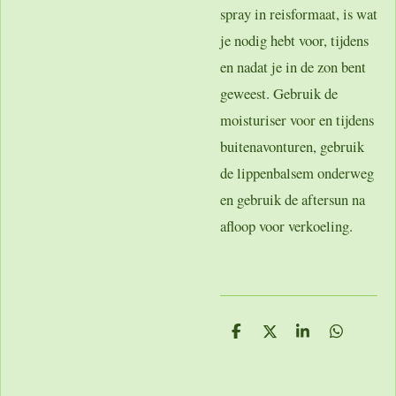
spray in reisformaat, is wat
je nodig hebt voor, tijdens
en nadat je in de zon bent
geweest. Gebruik de
moisturiser voor en tijdens
buitenavonturen, gebruik
de lippenbalsem onderweg
en gebruik de aftersun na
afloop voor verkoeling.
D
D
S
D
e
e
h
e
l
e
a
l
e
l
r
e