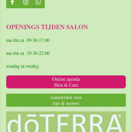
F
I
W
a
n
h
c
s
a
e
t
t
OPENINGS TIJDEN SALON
b
a
s
o
g
A
o
r
p
ma t/m za 09.30-17.00
k
a
p
m
ma t/m za 19.30-22.00
zondag in overleg
Online agenda
Skin & Care
Aanmelden voor
tips & nieuws