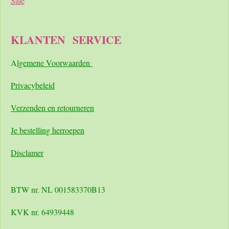
Sale
KLANTEN
SERVICE
A
lgemene Voorwaarden
Pri
vacybeleid
Verzenden en retourneren
Je bestelling herroepen
Disclamer
BTW nr. NL 001583370B13
KVK nr. 64939448