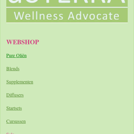
WEBSHOP
Pure Oliën
Blends
Supplementen
Diffusers
Startsets
Cursussen