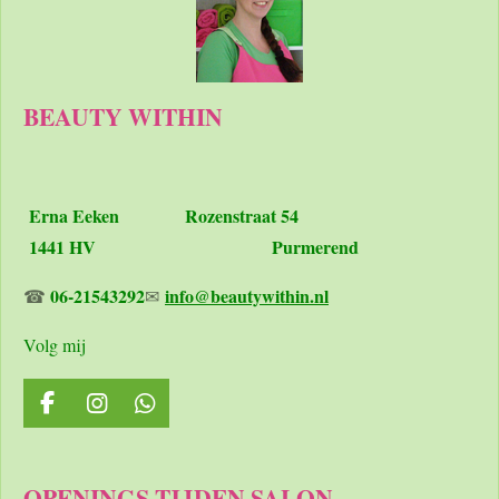
BEAUTY WITHIN
Erna Eeken
Rozenstraat 54
1441 HV Purmerend
06-21543292
info@beautywithin.nl
☎
✉
Volg mij
F
I
W
a
n
h
c
s
a
e
t
t
OPENINGS TIJDEN SALON