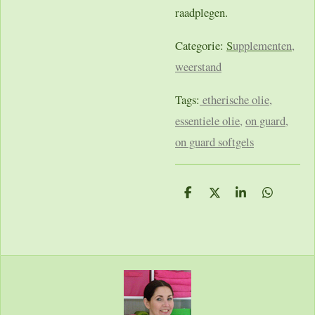
raadplegen.
Categorie:
S
upplementen
,
weerstand
Tags:
etherische olie,
essentiele olie
,
on guard,
on guard softgels
D
D
S
D
e
e
h
e
l
e
a
l
e
l
r
e
n
e
n