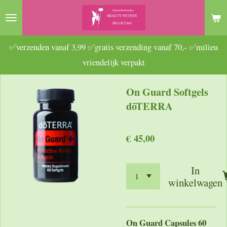
Ga
direct
naar
✅verzenden vanaf 3,99 ✅gratis verzending vanaf 70,- ✅milieu
de
vriendelijk verpakt
hoofdinhoud
On Guard Softgels
dōTERRA
€ 45,00
In
winkelwagen
On Guard Capsules 60