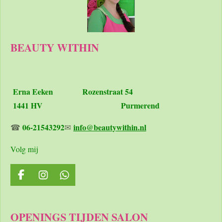
BEAUTY WITHIN
Erna Eeken
Rozenstraat 54
1441 HV Purmerend
06-21543292
info@beautywithin.nl
☎
✉
Volg mij
F
I
W
a
n
h
c
s
a
e
t
t
OPENINGS TIJDEN SALON
b
a
s