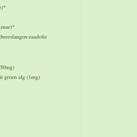
r)*
linoleniczuur)*
langen-zaadolie
 (50mg)
it groen alg (1mg)