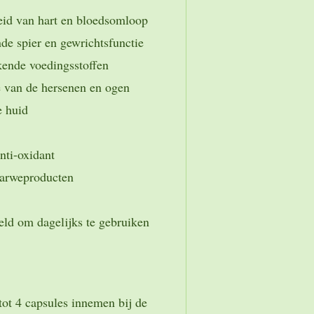
eid van hart en bloedsomloop
de spier en gewrichtsfunctie
kende voedingsstoffen
e van de hersenen en ogen
een gezonde huid
achtig anti-oxidant
elk of tarweproducten
eld om dagelijks te gebruiken
 tot 4 capsules innemen bij de