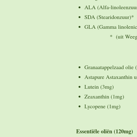
ALA (Alfa-linoleenzuu
SDA (Stearidonzuur)*
GLA (Gamma 
* (uit Weegbrees
Granaatappelzaad olie
Astapure Astaxanthin u
Lutein (3mg)
Zeaxanthin (1mg)
Lycopene (1mg)
Essentiële oliën (120mg)