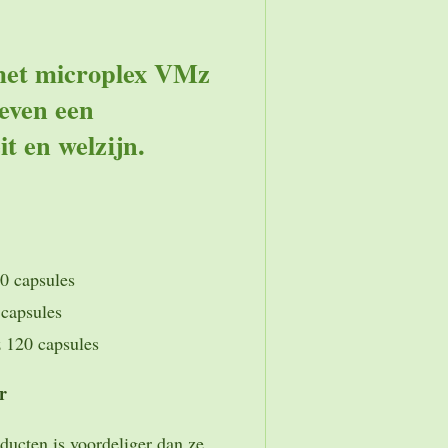
met microplex VMz
even een
it en welzijn.
0 capsules
capsules
 120 capsules
r
ducten is voordeliger dan ze