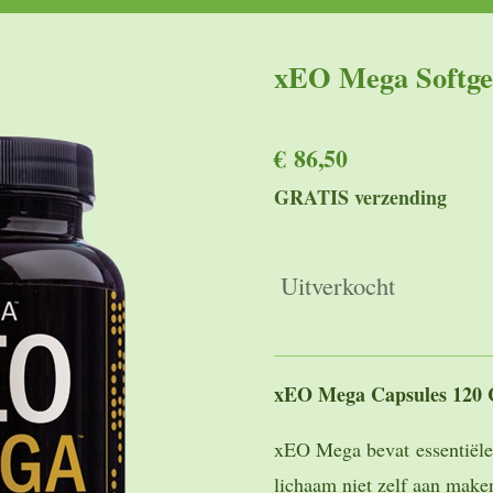
xEO Mega Softg
€ 86,50
GRATIS verzending
Uitverkocht
xEO Mega Capsules 120 C
xEO Mega bevat
essentiël
lichaam niet zelf aan make