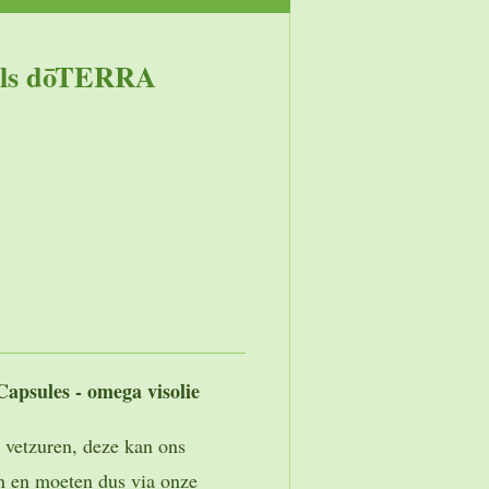
els dōTERRA
apsules - omega visolie
e vetzuren, deze kan ons
n en moeten dus via onze