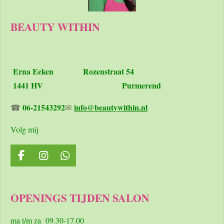
BEAUTY WITHIN
Erna Eeken
Rozenstraat 54
1441 HV Purmerend
06-21543292
info@beautywithin.nl
☎
✉
Volg mij
F
I
W
a
n
h
c
s
a
e
t
t
OPENINGS TIJDEN SALON
b
a
s
o
g
A
o
r
p
ma t/m za 09.30-17.00