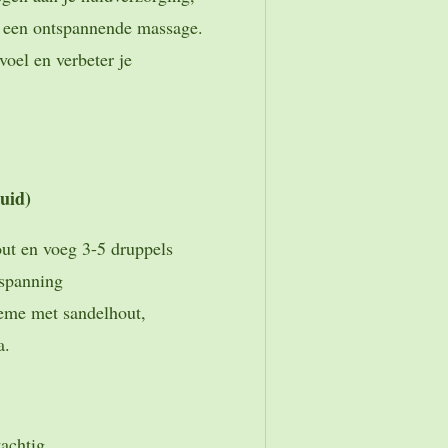
r een ontspannende massage.
oel en verbeter je
uid)
ut en voeg 3-5 druppels
tspanning
eme met sandelhout,
a.
tachtig