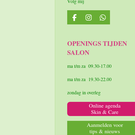
Volg mij
F
I
W
a
n
h
c
s
a
e
t
t
OPENINGS TIJDEN
b
a
s
SALON
o
g
A
o
r
p
k
a
p
ma t/m za 09.30-17.00
m
ma t/m za 19.30-22.00
zondag in overleg
Online agenda
Skin & Care
Aanmelden voor
tips & nieuws