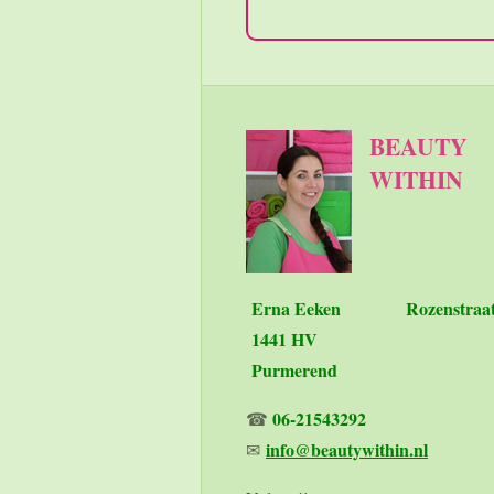
BEAUTY
WITHIN
Erna Eeken
Rozenstraa
1441 HV
Purmerend
06-21543292
☎
info@beautywithin.nl
✉