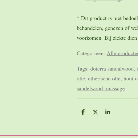
* Dit product is niet bedoe
behandelen, genezen of wel
voorkomen. Bij ziekte dien j
Categorieën:
Alle producte
Tags:
doterra sandalwood, 
olie, etherische oli
e
,
hout o
sandelwood, massage
D
D
S
e
e
h
l
e
a
e
l
r
n
e