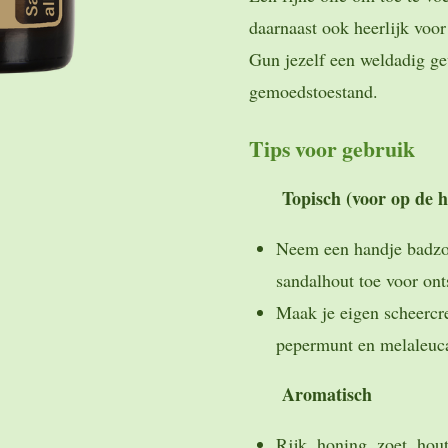
daarnaast ook heerlijk voo
Gun jezelf een weldadig gev
gemoedstoestand.
Tips voor gebruik
Topisch (voor op de h
Neem een handje badzo
sandalhout toe voor on
Maak je eigen scheercr
pepermunt en melaleuc
Aromatisch
Rijk, honing, zoet, hou