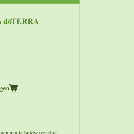
ia dōTERRA
agen
egen aan je huidverzorging,