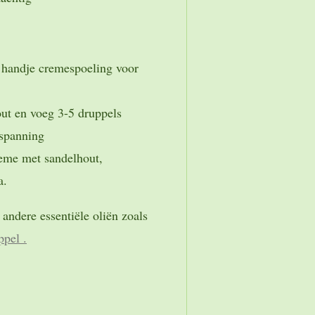
 handje cremespoeling voor
ut en voeg 3-5 druppels
tspanning
eme met sandelhout,
a.
ndere essentiële oliën zoals
pel .