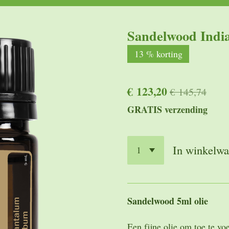
Sandelwood Ind
13 % korting
€ 123,20
€ 145,74
GRATIS verzending
In winkelw
Sandelwood 5ml olie
Een fijne olie om toe te vo