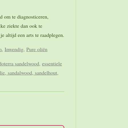
ld om te diagnosticeren,
ke ziekte dan ook te
e altijd een arts te raadplegen.
n
,
Inwendig
,
Pure oliën
doterra sandelwood,
essentiele
lie, sandalwood, sandelhout,