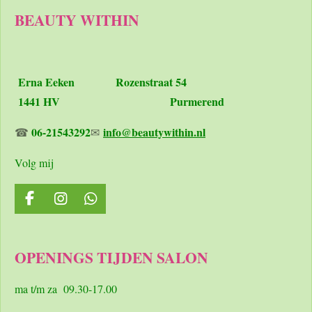
BEAUTY WITHIN
Erna Eeken
Rozenstraat 54
1441 HV Purmerend
06-21543292
info@beautywithin.nl
☎
✉
Volg mij
F
I
W
a
n
h
c
s
a
e
t
t
OPENINGS TIJDEN SALON
b
a
s
o
g
A
o
r
p
ma t/m za 09.30-17.00
k
a
p