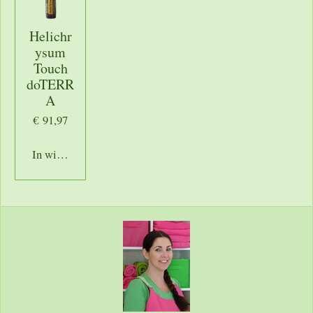
Helichr
ysum
Touch
doTERR
A
€ 91,97
In winkelwagen