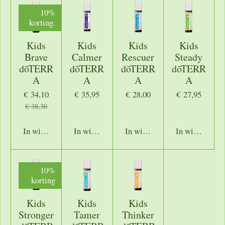
10%
korting.
Kids
Kids
Kids
Kids
Brave
Calmer
Rescuer
Steady
dōTERR
dōTERR
dōTERR
dōTERR
A
A
A
A
€ 34,10
€ 35,95
€ 28,00
€ 27,95
€ 38,30
In winkelwagen
In winkelwagen
In winkelwagen
In winkelwage
10%
korting
Kids
Kids
Kids
Stronger
Tamer
Thinker