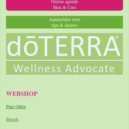
Online agenda
Skin & Care
Aanmelden voor
tips & nieuws
WEBSHOP
Pure Oliën
Blends