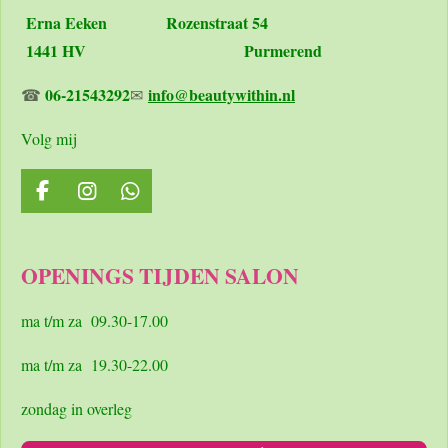
Erna Eeken
Rozenstraat 54
1441 HV Purmerend
06-21543292
info@beautywithin.nl
☎
✉
Volg mij
F
I
W
a
n
h
c
s
a
e
t
t
OPENINGS TIJDEN SALON
b
a
s
o
g
A
o
r
p
ma t/m za 09.30-17.00
k
a
p
m
ma t/m za 19.30-22.00
zondag in overleg