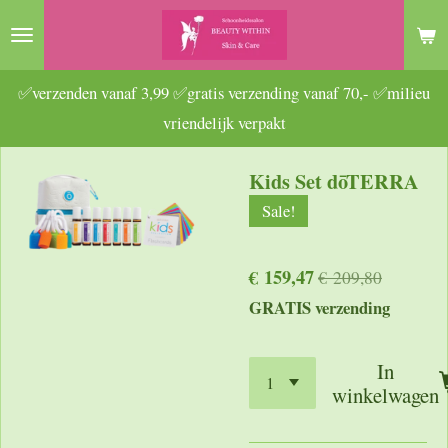
Ga
direct
naar
✅verzenden vanaf 3,99 ✅gratis verzending vanaf 70,- ✅milieu
de
vriendelijk verpakt
hoofdinhoud
Kids Set dōTERRA
Sale!
€ 159,47
€ 209,80
GRATIS verzending
In
winkelwagen