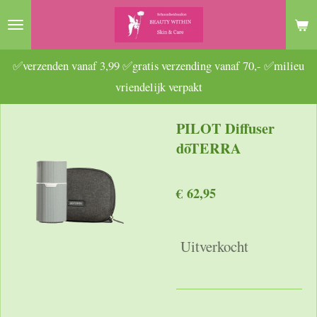
Ga
direct
naar
✅verzenden vanaf 3,99 ✅gratis verzending vanaf 70,- ✅milieu
de
vriendelijk verpakt
hoofdinhoud
PILOT Diffuser
dōTERRA
€ 62,95
Uitverkocht