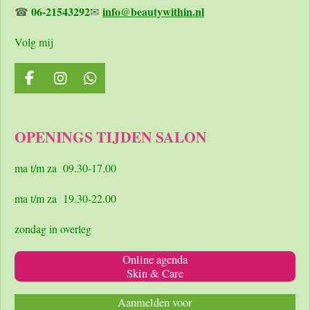
06-21543292
info@beautywithin.nl
☎
✉
Volg mij
F
I
W
a
n
h
c
s
a
e
t
t
OPENINGS TIJDEN SALON
b
a
s
o
g
A
o
r
p
ma t/m za 09.30-17.00
k
a
p
m
ma t/m za 19.30-22.00
zondag in overleg
Online agenda
Skin & Care
Aanmelden voor