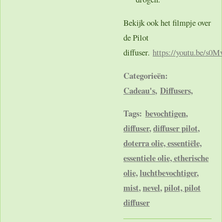
Bekijk ook het filmpje over
de Pilot
diffuser.
https://youtu.be/s0
Categorieën:
Cadeau's
,
Diffusers,
Tags:
bevochtigen
,
diffuser
,
diffuser pilot
,
doterra olie, essentiële,
essentiele olie, etherische
olie,
luchtbevochtiger
,
mist
,
nevel
,
pilot, pilot
diffuser