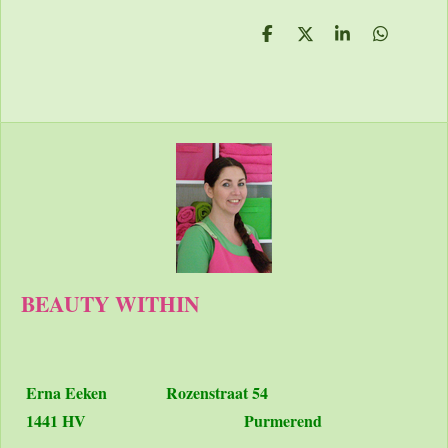
D
D
S
D
e
e
h
e
l
e
a
l
e
l
r
e
n
e
n
BEAUTY WITHIN
Erna Eeken
Rozenstraat 54
1441 HV Purmerend