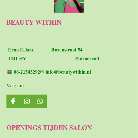
BEAUTY WITHIN
Erna Eeken
Rozenstraat 54
1441 HV Purmerend
06-21543292
info@beautywithin.nl
☎
✉
Volg mij
F
I
W
a
n
h
c
s
a
e
t
t
OPENINGS TIJDEN SALON
b
a
s
o
g
A