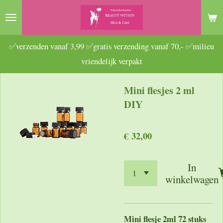
Ga
direct
naar
✅verzenden vanaf 3,99 ✅gratis verzending vanaf 70,- ✅milieu
de
vriendelijk verpakt
hoofdinhoud
Mini flesjes 2 ml
DIY
€ 32,00
In
winkelwagen
Mini flesje 2ml 72 stuks