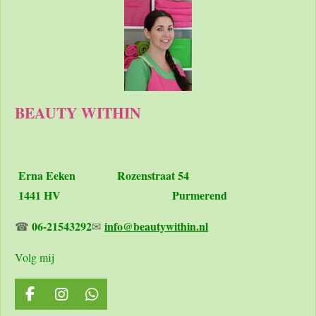
BEAUTY WITHIN
Erna Eeken
Rozenstraat 54
1441 HV Purmerend
06-21543292
info@beautywithin.nl
☎
✉
Volg mij
F
I
W
a
n
h