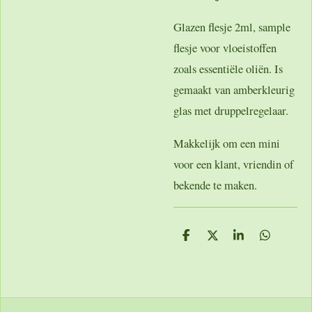
Glazen flesje 2ml, sample
flesje voor vloeistoffen
zoals essentiële oliën. Is
gemaakt van amberkleurig
glas met druppelregelaar.
Makkelijk om een mini
voor een klant, vriendin of
bekende te maken.
D
D
S
D
e
e
h
e
l
e
a
l
e
l
r
e
n
e
n