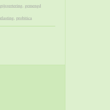
spijsvertering
,
gemengd
tlasting
,
probitica