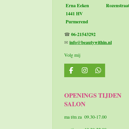
Erna Eeken
Rozenstraa
1441 HV
Purmerend
06-21543292
☎
info@beautywithin.nl
✉
Volg mij
F
I
W
a
n
h
c
s
a
e
t
t
OPENINGS TIJDEN
b
a
s
SALON
o
g
A
o
r
p
k
a
p
ma t/m za 09.30-17.00
m