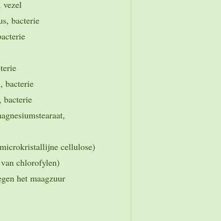
 vezel
us, bacterie
bacterie
terie
 bacterie
 bacterie
agnesiumstearaat,
microkristallijne cellulose)
van chlorofylen)
tegen het maagzuur