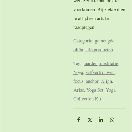
welke ziekte dan ook te
voorkomen. Bij ziekte dien
je altijd een arts te
raadplegen.
Categorie:
gemengde
oliën
,
alle producten
Tags:
aarden, meditatie,
Yoga
,
zelfvertrouwen
,
focus
,
anchor
,
Align
,
Arise
,
Yoga Set, Yoga
Collection Kit
D
D
S
D
e
e
h
e