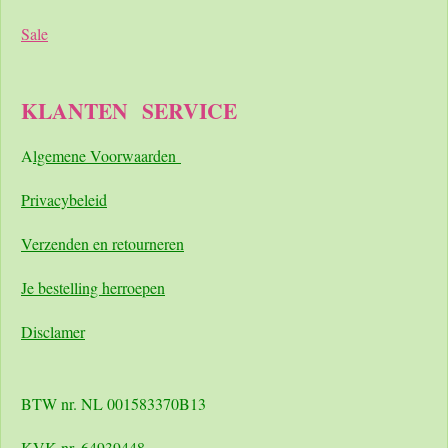
Sale
KLANTEN
SERVICE
A
lgemene Voorwaarden
Pri
vacybeleid
Verzenden en retourneren
Je bestelling herroepen
Disclamer
BTW nr. NL 001583370B13
KVK nr. 64939448