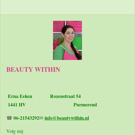
l
e
a
l
e
l
r
e
n
e
n
BEAUTY WITHIN
Erna Eeken
Rozenstraat 54
1441 HV Purmerend
06-21543292
info@beautywithin.nl
☎
✉
Volg mij