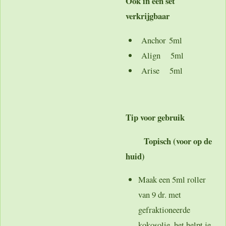
Ook in een set
verkrijgbaar
Anchor
5ml
Align 5ml
Arise 5ml
Tip voor gebruik
Topisch (voor op de
huid)
Maak een 5ml roller
van 9 dr. met
gefraktioneerde
kokosolie, het helpt je