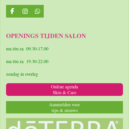
F
I
W
a
n
h
c
s
a
e
t
t
OPENINGS TIJDEN SALON
b
a
s
o
g
A
o
r
p
ma t/m za 09.30-17.00
k
a
p
m
ma t/m za 19.30-22.00
zondag in overleg
Online agenda
Skin & Care
Aanmelden voor
tips & nieuws