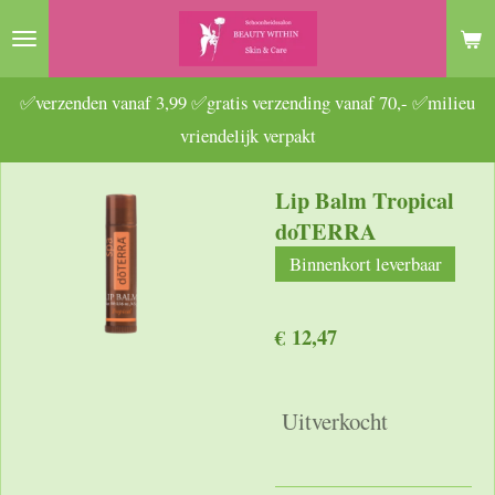
Ga
direct
naar
✅verzenden vanaf 3,99 ✅gratis verzending vanaf 70,- ✅milieu
de
vriendelijk verpakt
hoofdinhoud
Lip Balm Tropical
doTERRA
Binnenkort leverbaar
€ 12,47
Uitverkocht