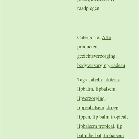
raadplegen.
Catergorie:
Alle
producten
,
gezichtsverzorging
,
bodyverzorging, cadeau
Tags:
labello, doterra
lipbalm, lipbalsem,
lipverzorging,
lippenbalsem, droge
lippen,
lip balm tropical,
lipbalsem tropical
,
lip
balm herbal, lipbalsem