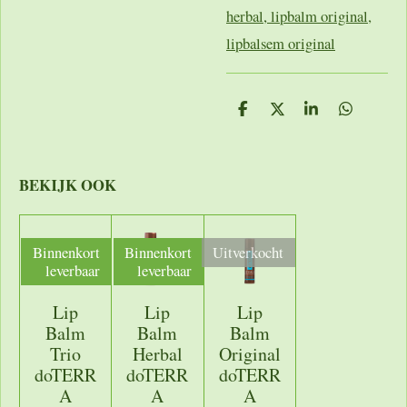
herbal
,
lipbalm original,
lipbalsem original
D
D
S
D
e
e
h
e
l
e
a
l
e
l
r
e
n
e
n
BEKIJK OOK
Binnenkort
Binnenkort
Uitverkocht
leverbaar
leverbaar
Lip
Lip
Lip
Balm
Balm
Balm
Trio
Herbal
Original
doTERR
doTERR
doTERR
A
A
A