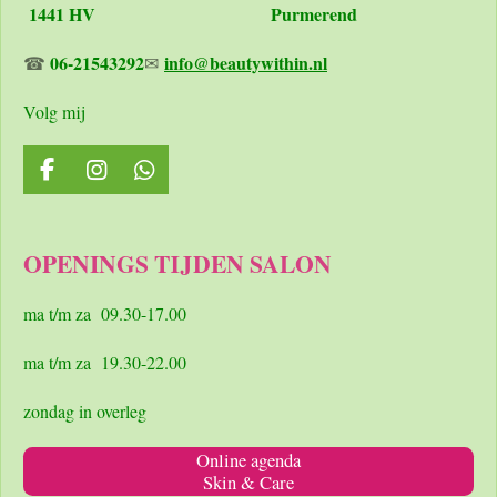
1441 HV Purmerend
06-21543292
info@beautywithin.nl
☎
✉
Volg mij
F
I
W
a
n
h
c
s
a
e
t
t
OPENINGS TIJDEN SALON
b
a
s
o
g
A
o
r
p
ma t/m za 09.30-17.00
k
a
p
m
ma t/m za 19.30-22.00
zondag in overleg
Online agenda
Skin & Care