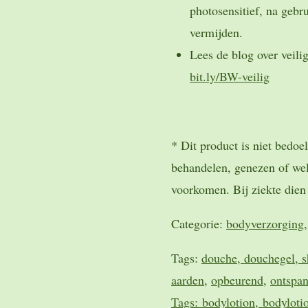
photosensitief, na gebr
vermijden.
Lees de blog over veilig
bit.ly/BW-veilig
* Dit product is niet bedoe
behandelen, genezen of wel
voorkomen. Bij ziekte dien j
Categorie:
bodyverzorging
Tags:
douche, douchegel, 
aarden
,
opbeurend
,
ontspa
Tags:
bodylotion,
bodylotio