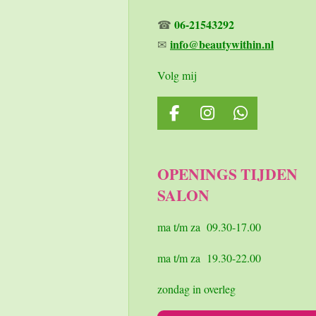
06-21543292
☎
info@beautywithin.nl
✉
Volg mij
F
I
W
a
n
h
c
s
a
e
t
t
OPENINGS TIJDEN
b
a
s
SALON
o
g
A
o
r
p
k
a
p
ma t/m za 09.30-17.00
m
ma t/m za 19.30-22.00
zondag in overleg