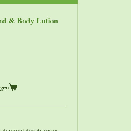
d & Body Lotion
agen
e douchegel door de geuren