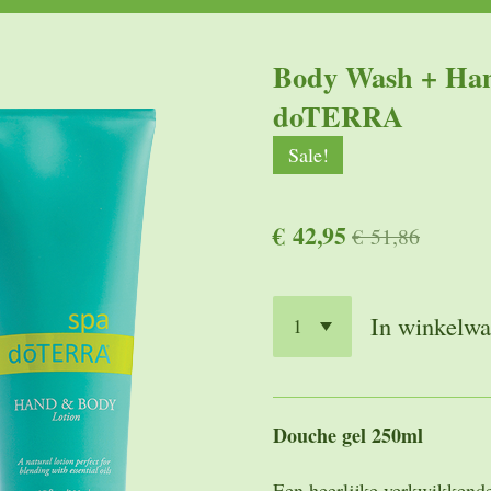
Body Wash + Han
doTERRA
Sale!
€ 42,95
€ 51,86
In winkelw
Douche gel 250ml
Een heerlijke verkwikkend