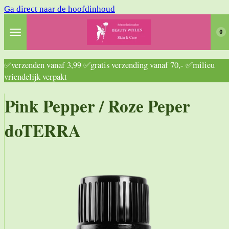
Ga direct naar de hoofdinhoud
0
✅verzenden vanaf 3,99 ✅gratis verzending vanaf 70,- ✅milieu
vriendelijk verpakt
Pink Pepper / Roze Peper
doTERRA