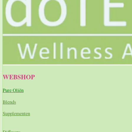
WEBSHOP
Pure Oliën
Blends
Supplementen
Diffusers