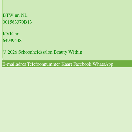
BTW nr. NL
001583370B13
KVK nr.
64939448
© 2026 Schoonheidssalon Beauty Within
E-mailadres
Telefoonnummer
Kaart
Facebook
WhatsApp