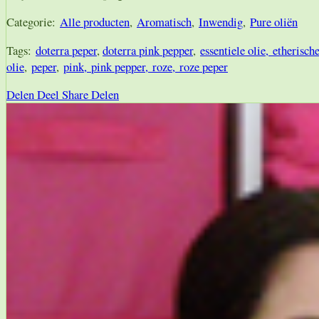
Categorie:
Alle producten
,
Aromatisch
,
Inwendig
,
Pure oliën
Tags:
doterra peper
,
doterra pink pepper
,
essentiele olie,
etherisch
olie
,
peper
,
pink,
pink pepper,
roze,
roze peper
Delen
Deel
Share
Delen