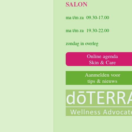
SALON
o
g
A
o
r
p
k
a
p
ma t/m za 09.30-17.00
m
ma t/m za 19.30-22.00
zondag in overleg
Online agenda
Skin & Care
Aanmelden voor
tips & nieuws