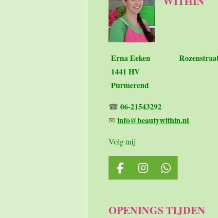
WITHIN
Erna Eeken
Rozenstraa
1441 HV
Purmerend
06-21543292
☎
info@beautywithin.nl
✉
Volg mij
F
I
W
a
n
h
c
s
a
e
t
t
OPENINGS TIJDEN
b
a
s