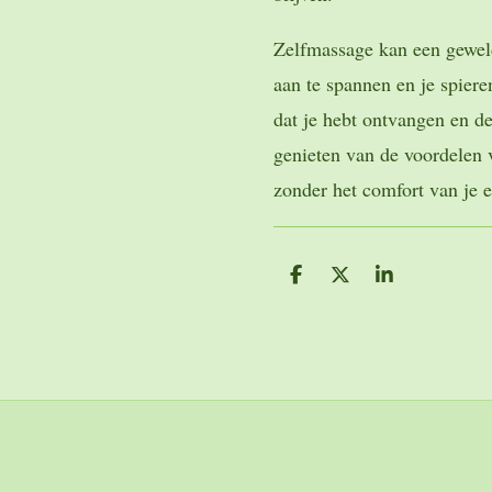
Zelfmassage kan een gewel
aan te spannen en je spiere
dat je hebt ontvangen en d
genieten van de voordelen 
zonder het comfort van je e
D
D
S
e
e
h
l
e
a
e
l
r
n
e