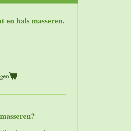
ht en hals masseren.
agen
f masseren?