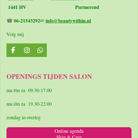
1441 HV Purmerend
06-21543292
info@beautywithin.nl
☎
✉
Volg mij
F
I
W
a
n
h
c
s
a
e
t
t
OPENINGS TIJDEN SALON
b
a
s
o
g
A
o
r
p
ma t/m za 09.30-17.00
k
a
p
m
ma t/m za 19.30-22.00
zondag in overleg
Online agenda
Skin & Care