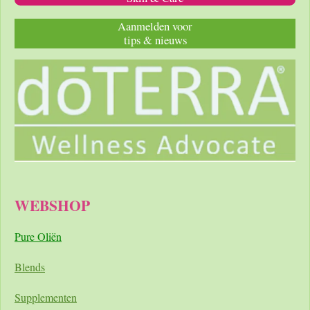
Aanmelden voor
tips & nieuws
WEBSHOP
Pure Oliën
Blends
Supplementen