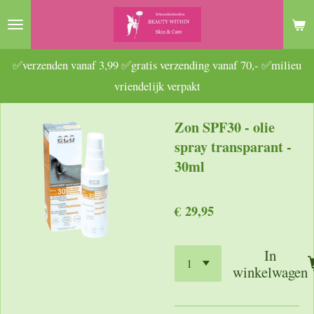
Ga
direct
naar
✅verzenden vanaf 3,99 ✅gratis verzending vanaf 70,- ✅milieu
de
vriendelijk verpakt
hoofdinhoud
Zon SPF30 - olie
spray transparant -
30ml
€ 29,95
In
winkelwagen