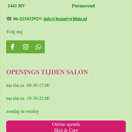
1441 HV Purmerend
06-21543292
info@beautywithin.nl
☎
✉
Volg mij
F
I
W
a
n
h
c
s
a
e
t
t
OPENINGS TIJDEN SALON
b
a
s
o
g
A
o
r
p
ma t/m za 09.30-17.00
k
a
p
m
ma t/m za 19.30-22.00
zondag in overleg
Online agenda
Skin & Care