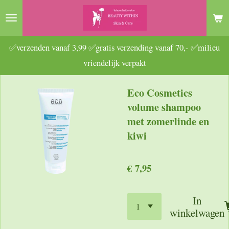
Ga
direct
naar
✅verzenden vanaf 3,99 ✅gratis verzending vanaf 70,- ✅milieu
de
vriendelijk verpakt
hoofdinhoud
Eco Cosmetics
volume shampoo
met zomerlinde en
kiwi
€ 7,95
In
winkelwagen