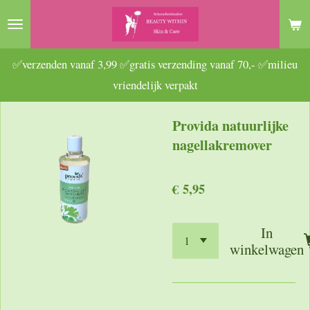
Ga
direct
naar
✅verzenden vanaf 3,99 ✅gratis verzending vanaf 70,- ✅milieu
de
vriendelijk verpakt
hoofdinhoud
Provida natuurlijke
nagellakremover
€ 5,95
In
winkelwagen