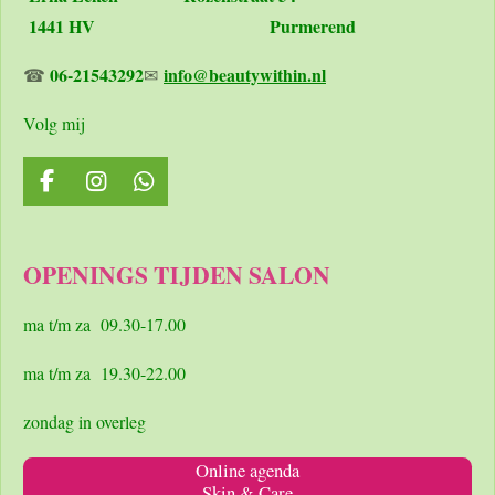
1441 HV Purmerend
06-21543292
info@beautywithin.nl
☎
✉
Volg mij
F
I
W
a
n
h
c
s
a
e
t
t
OPENINGS TIJDEN SALON
b
a
s
o
g
A
o
r
p
ma t/m za 09.30-17.00
k
a
p
m
ma t/m za 19.30-22.00
zondag in overleg
Online agenda
Skin & Care