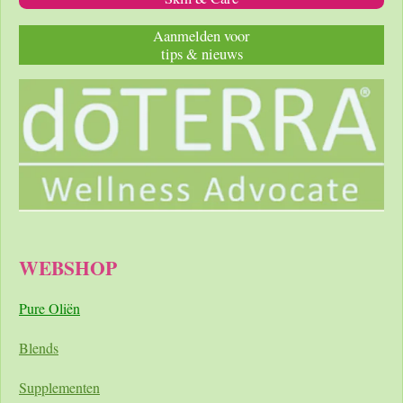
Aanmelden voor
tips & nieuws
WEBSHOP
Pure Oliën
Blends
Supplementen