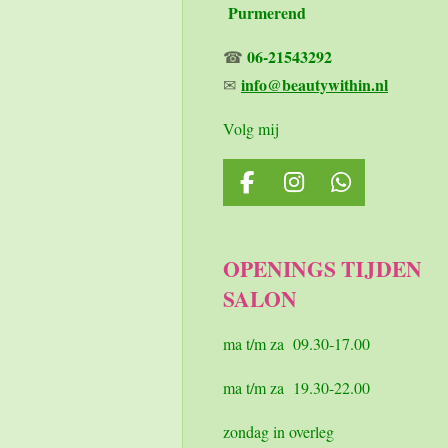
Purmerend
06-21543292
☎
info@beautywithin.nl
✉
Volg mij
F
I
W
a
n
h
c
s
a
e
t
t
OPENINGS TIJDEN
b
a
s
SALON
o
g
A
o
r
p
k
a
p
ma t/m za 09.30-17.00
m
ma t/m za 19.30-22.00
zondag in overleg