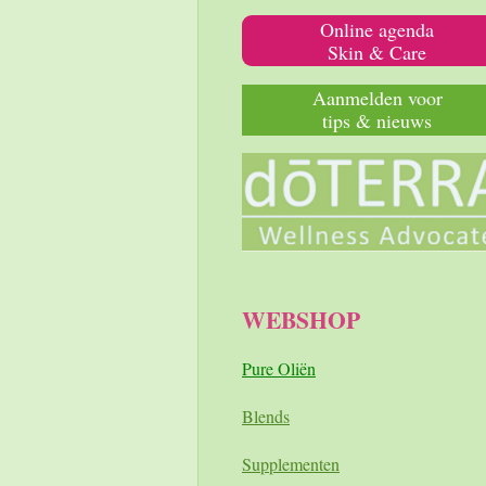
Online agenda
Skin & Care
Aanmelden voor
tips & nieuws
WEBSHOP
Pure Oliën
Blends
Supplementen