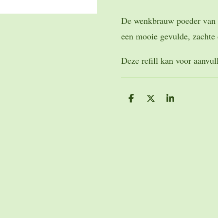
De wenkbrauw poeder van
een mooie gevulde, zachte e
Deze refill kan voor aanvu
D
D
S
e
e
h
l
e
a
e
l
r
n
e