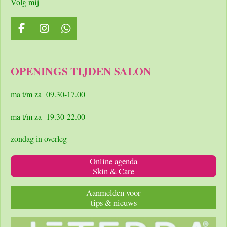
Volg mij
F
I
W
a
n
h
c
s
a
e
t
t
OPENINGS TIJDEN SALON
b
a
s
o
g
A
o
r
p
ma t/m za 09.30-17.00
k
a
p
m
ma t/m za 19.30-22.00
zondag in overleg
Online agenda
Skin & Care
Aanmelden voor
tips & nieuws