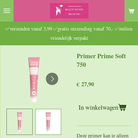
Ga
direct
naar
✅verzenden vanaf 3,99 ✅gratis verzending vanaf 70,- ✅milieu
de
vriendelijk verpakt
hoofdinhoud
Primer Prime Soft
750
€ 27,90
In winkelwagen
Deze primer kan je alleen