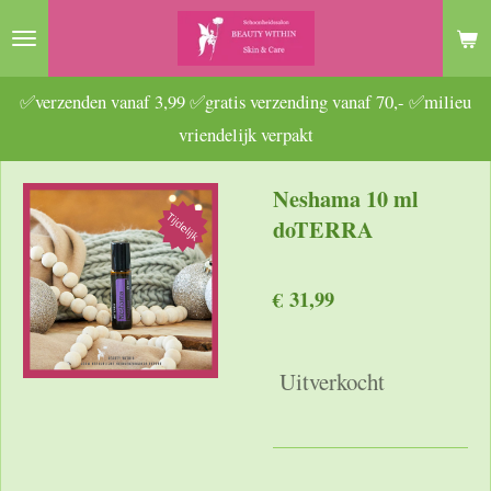
Ga
direct
naar
✅verzenden vanaf 3,99 ✅gratis verzending vanaf 70,- ✅milieu
de
vriendelijk verpakt
hoofdinhoud
Neshama 10 ml
doTERRA
€ 31,99
Uitverkocht