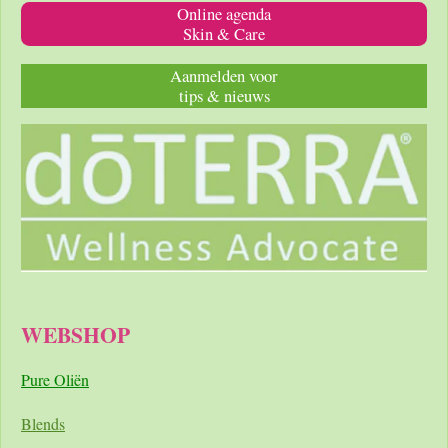
Online agenda
Skin & Care
Aanmelden voor
tips & nieuws
WEBSHOP
Pure Oliën
Blends