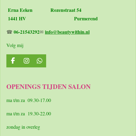
Erna Eeken
Rozenstraat 54
1441 HV Purmerend
06-21543292
info@beautywithin.nl
☎
✉
Volg mij
F
I
W
a
n
h
c
s
a
e
t
t
OPENINGS TIJDEN SALON
b
a
s
o
g
A
o
r
p
ma t/m za 09.30-17.00
k
a
p
m
ma t/m za 19.30-22.00
zondag in overleg