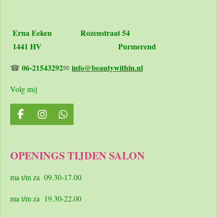
Erna Eeken
Rozenstraat 54
1441 HV Purmerend
06-21543292
info@beautywithin.nl
☎
✉
Volg mij
F
I
W
a
n
h
c
s
a
e
t
t
OPENINGS TIJDEN SALON
b
a
s
o
g
A
o
r
p
ma t/m za 09.30-17.00
k
a
p
m
ma t/m za 19.30-22.00