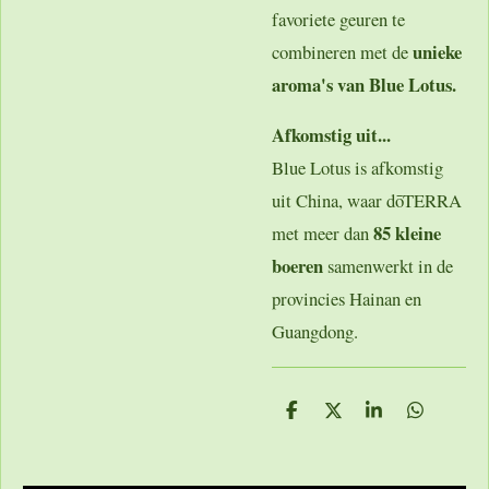
favoriete geuren te
unieke
combineren met de
aroma's van Blue Lotus.
Afkomstig uit...
Blue Lotus is afkomstig
uit China, waar dōTERRA
85 kleine
met meer dan
boeren
samenwerkt in de
provincies Hainan en
Guangdong.
D
D
S
D
e
e
h
e
l
e
a
l
e
l
r
e