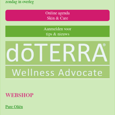
zondag in overleg
Online agenda
Skin & Care
Aanmelden voor
tips & nieuws
WEBSHOP
Pure Oliën