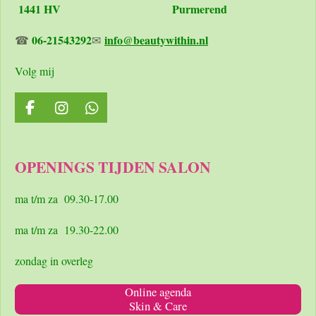
1441 HV Purmerend
06-21543292
info@beautywithin.nl
☎
✉
Volg mij
F
I
W
a
n
h
c
s
a
e
t
t
OPENINGS TIJDEN SALON
b
a
s
o
g
A
o
r
p
ma t/m za 09.30-17.00
k
a
p
m
ma t/m za 19.30-22.00
zondag in overleg
Online agenda
Skin & Care