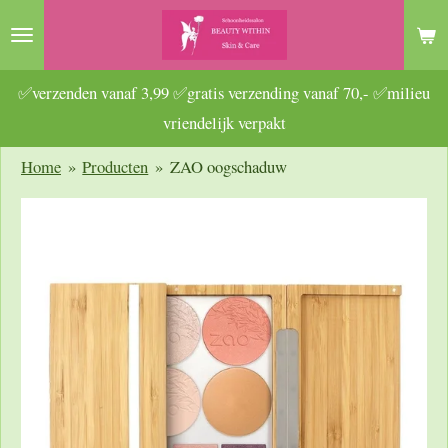
Ga
direct
naar
✅verzenden vanaf 3,99 ✅gratis verzending vanaf 70,- ✅milieu
de
vriendelijk verpakt
hoofdinhoud
Home
»
Producten
»
ZAO oogschaduw