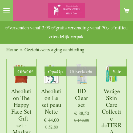
Ga
direct
naar
✅verzenden vanaf 3,99 ✅gratis verzending vanaf 70,- ✅milieu
de
vriendelijk verpakt
hoofdinhoud
Home
»
Gezichtsverzorging aanbieding
OP=OP
Op=Op
Uitverkocht
Sale!
Absoluti
Absoluti
HD
Veráge
on The
on Le
Clear
Skin
Happy
set peau
set
Care
Face Set
Nette
Collecti
€ 88,50
- Gift
e
€ 44,00
€ 148,00
set -
doTERR
€ 52,80
Masker
A