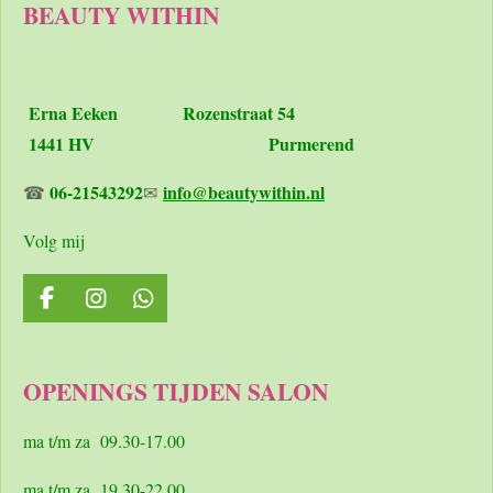
BEAUTY WITHIN
Erna Eeken
Rozenstraat 54
1441 HV Purmerend
06-21543292
info@beautywithin.nl
☎
✉
Volg mij
F
I
W
a
n
h
c
s
a
e
t
t
OPENINGS TIJDEN SALON
b
a
s
o
g
A
o
r
p
ma t/m za 09.30-17.00
k
a
p
m
ma t/m za 19.30-22.00