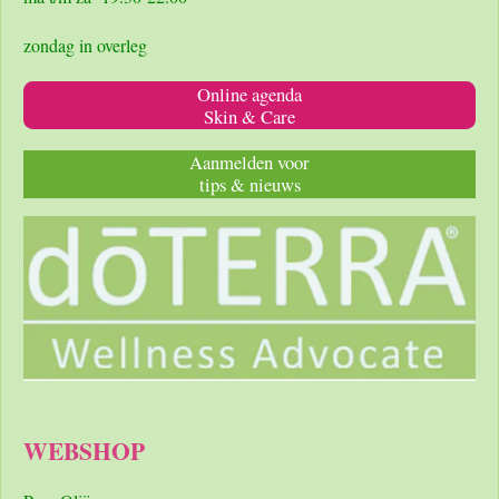
zondag in overleg
Online agenda
Skin & Care
Aanmelden voor
tips & nieuws
WEBSHOP