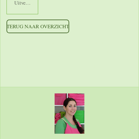
Uitverkocht
TERUG NAAR OVERZICHT
https://shoppingcontent.googleapis.com/content/v2.1/[MERC
HANTID]/products?key=[YOUR_API_KEY] HTTP/1.1
Authorization: Bearer [YOUR_ACCESS_TOKEN]
Accept: application/json