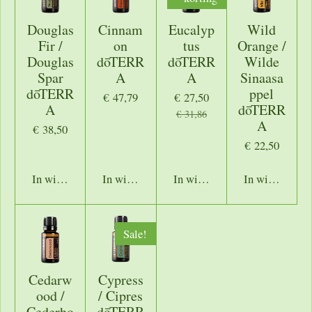
Douglas
Cinnam
Eucalyp
Wild
Fir /
on
tus
Orange /
Douglas
dōTERR
dōTERR
Wilde
Spar
A
A
Sinaasa
dōTERR
ppel
€ 47,79
€ 27,50
A
dōTERR
€ 31,86
A
€ 38,50
€ 22,50
In winkelwagen
In winkelwagen
In winkelwagen
In winkelwage
Sale!
Cedarw
Cypress
ood /
/ Cipres
Cederho
dōTERR