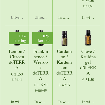
€ 36,50
€ 41,68
Uitverkocht
Uitverkocht
In winkelwagen
In winkelwage
10%
10%
korting
korting
Lemon /
Frankin
Cardam
Clove /
Citroen
sence /
on /
Kruidna
dōTERR
Wieroo
Kardem
gel
A
k
om
dōTERR
dōTERR
doTERR
A
€ 21,50
A
A
€ 31,50
€ 24,41
€ 116,50
€ 49,97
€ 129,47
In winkelwagen
In winkelwagen
In winkelwagen
In winkelwage