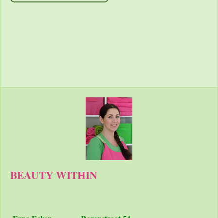
https://shoppingcontent.googleapis.com/content/v2.1/[MERC
HANTID]/products?key=[YOUR_API_KEY] HTTP/1.1
Authorization: Bearer [YOUR_ACCESS_TOKEN]
Accept: application/json
BEAUTY WITHIN