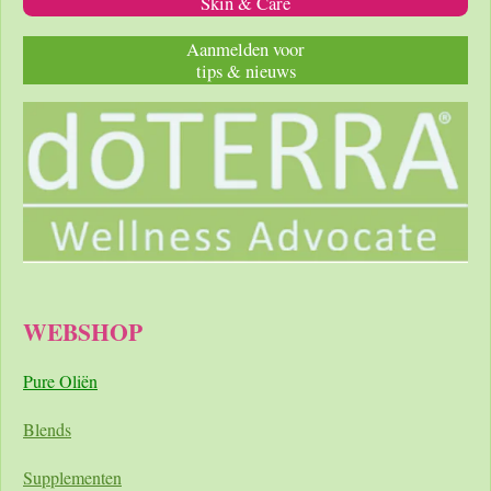
Skin & Care
Aanmelden voor
tips & nieuws
WEBSHOP
Pure Oliën
Blends
Supplementen