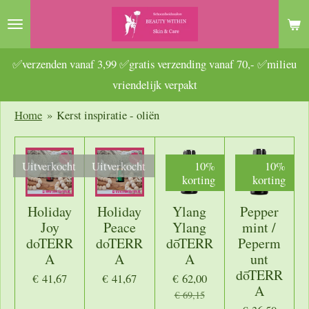
Ga
direct
naar
✅verzenden vanaf 3,99 ✅gratis verzending vanaf 70,- ✅milieu
de
vriendelijk verpakt
hoofdinhoud
Home
»
Kerst inspiratie - oliën
Uitverkocht
Uitverkocht
10%
10%
korting
korting
Holiday
Holiday
Ylang
Pepper
Joy
Peace
Ylang
mint /
doTERR
doTERR
dōTERR
Peperm
A
A
A
unt
dōTERR
€ 41,67
€ 41,67
€ 62,00
A
€ 69,15