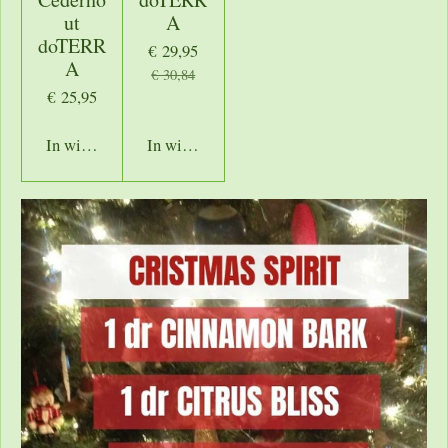
ut
A
doTERR
€ 29,95
A
€ 30,84
€ 25,95
In winkelwagen
In winkelwagen