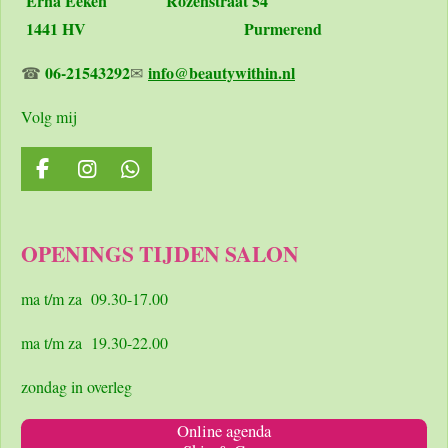
Erna Eeken
Rozenstraat 54
1441 HV Purmerend
06-21543292
info@beautywithin.nl
☎
✉
Volg mij
F
I
W
a
n
h
c
s
a
e
t
t
OPENINGS TIJDEN SALON
b
a
s
o
g
A
o
r
p
ma t/m za 09.30-17.00
k
a
p
m
ma t/m za 19.30-22.00
zondag in overleg
Online agenda