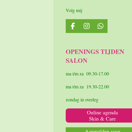
Volg mij
F
I
W
a
n
h
c
s
a
e
t
t
OPENINGS TIJDEN
b
a
s
SALON
o
g
A
o
r
p
k
a
p
ma t/m za 09.30-17.00
m
ma t/m za 19.30-22.00
zondag in overleg
Online agenda
Skin & Care
Aanmelden voor