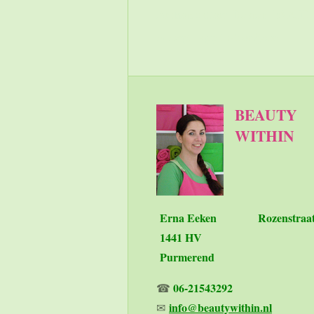
Authorization: Bearer [Y
Accept: application/json
BEAUTY
WITHIN
Erna Eeken
Rozenstraa
1441 HV
Purmerend
06-21543292
☎
info@beautywithin.nl
✉