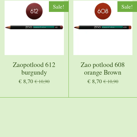
Sale!
Sale!
Zaopotlood 612
Zao potlood 608
burgundy
orange Brown
€ 8,70
€ 8,70
€ 10,90
€ 10,90
ogleapis.com/content/v2.1/[MERCHANTID]/products?key=[