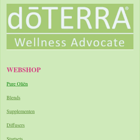
WEBSHOP
Pure Oliën
Blends
Supplementen
Diffusers
Startsets