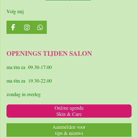
Volg mij
F
I
W
a
n
h
c
s
a
e
t
t
OPENINGS TIJDEN SALON
b
a
s
o
g
A
o
r
p
ma t/m za 09.30-17.00
k
a
p
m
ma t/m za 19.30-22.00
zondag in overleg
Online agenda
Skin & Care
Aanmelden voor
tips & nieuws