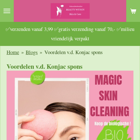
Ga
direct
naar
✅verzenden vanaf 3,99 ✅gratis verzending vanaf 70,- ✅milieu
de
vriendelijk verpakt
hoofdinhoud
Home
»
Blogs
»
Voordelen v.d. Konjac spons
Voordelen v.d. Konjac spons