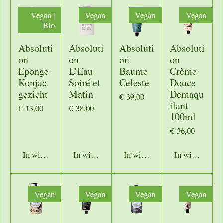
Vegan |
Vegan
Vegan
Vegan
Bio
Absoluti
Absoluti
Absoluti
Absoluti
on
on
on
on
Eponge
L’Eau
Baume
Crème
Konjac
Soiré et
Celeste
Douce
gezicht
Matin
Demaqu
€ 39,00
ilant
€ 13,00
€ 38,00
100ml
€ 36,00
In winkelwagen
In winkelwagen
In winkelwagen
In winkelwage
Vegan
Vegan
Vegan
Vegan