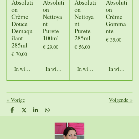
Absoluti
Absoluti
Absoluti
Absoluti
on
on
on
on
Crème
Nettoya
Nettoya
Crème
Douce
nt
nt
Gomma
Demaqu
Purete
Purete
nte
ilant
100ml
285ml
€ 35,00
285ml
€ 29,00
€ 56,00
€ 70,00
In winkelwagen
In winkelwagen
In winkelwagen
In winkelwage
«
Vorige
Volgende
»
D
D
S
D
e
e
h
e
l
e
a
l
e
l
r
e
n
e
n