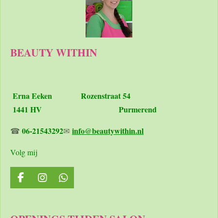
BEAUTY WITHIN
Erna Eeken
Rozenstraat 54
1441 HV Purmerend
06-21543292
info@beautywithin.nl
☎
✉
Volg mij
F
I
W
a
n
h
c
s
a
e
t
t