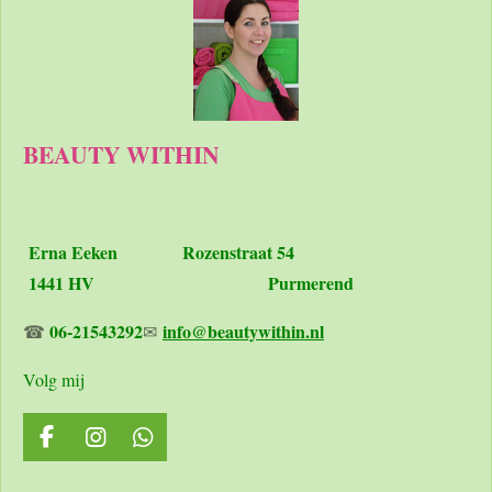
n
e
n
BEAUTY WITHIN
Erna Eeken
Rozenstraat 54
1441 HV Purmerend
06-21543292
info@beautywithin.nl
☎
✉
Volg mij
F
I
W
a
n
h
c
s
a