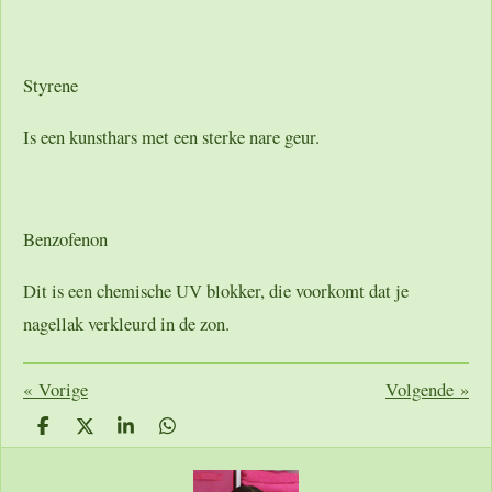
Styrene
Is een kunsthars met een sterke nare geur.
Benzofenon
Dit is een chemische UV blokker, die voorkomt dat je
nagellak verkleurd in de zon.
«
Vorige
Volgende
»
D
D
S
D
e
e
h
e
l
e
a
l
e
l
r
e