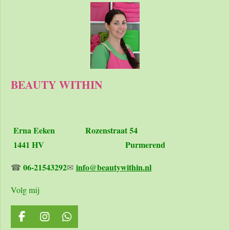
BEAUTY WITHIN
Erna Eeken
Rozenstraat 54
1441 HV Purmerend
06-21543292
info@beautywithin.nl
☎
✉
Volg mij
F
I
W