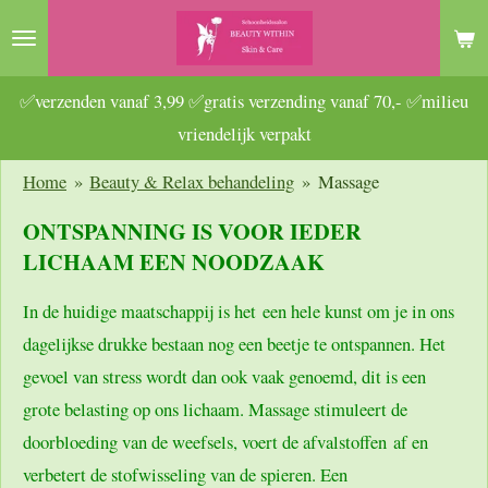
Ga
direct
naar
✅verzenden vanaf 3,99 ✅gratis verzending vanaf 70,- ✅milieu
de
vriendelijk verpakt
hoofdinhoud
Home
»
Beauty & Relax behandeling
»
Massage
ONTSPANNING IS VOOR IEDER
LICHAAM EEN NOODZAAK
In de huidige maatschappij is het een hele kunst om je in ons
dagelijkse drukke bestaan nog een beetje te ontspannen. Het
gevoel van stress wordt dan ook vaak genoemd, dit is een
grote belasting op ons lichaam. Massage stimuleert de
doorbloeding van de weefsels, voert de afvalstoffen af en
verbetert de stofwisseling van de spieren. Een