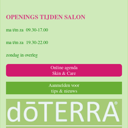
a
n
h
c
s
a
e
t
t
OPENINGS TIJDEN SALON
b
a
s
o
g
A
o
r
p
ma t/m za 09.30-17.00
k
a
p
m
ma t/m za 19.30-22.00
zondag in overleg
Online agenda
Skin & Care
Aanmelden voor
tips & nieuws