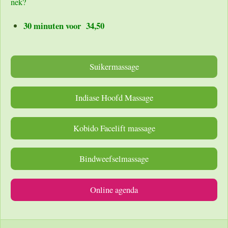
nek?
30 minuten voor 34,50
Suikermassage
Indiase Hoofd Massage
Kobido Facelift massage
Bindweefselmassage
Online agenda