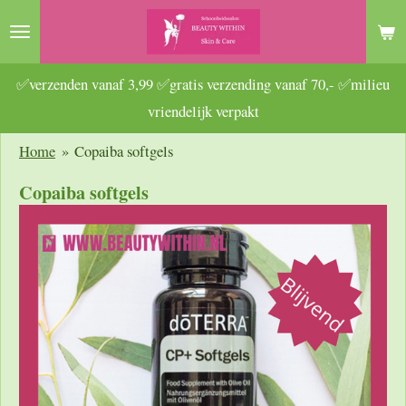
Ga
direct
naar
✅verzenden vanaf 3,99 ✅gratis verzending vanaf 70,- ✅milieu
de
vriendelijk verpakt
hoofdinhoud
Home
»
Copaiba softgels
Copaiba softgels