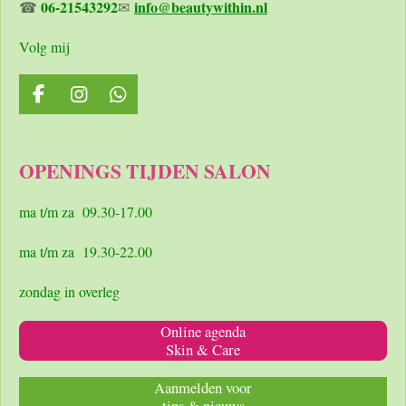
06-21543292
info@beautywithin.nl
☎
✉
Volg mij
F
I
W
a
n
h
c
s
a
e
t
t
OPENINGS TIJDEN SALON
b
a
s
o
g
A
o
r
p
ma t/m za 09.30-17.00
k
a
p
m
ma t/m za 19.30-22.00
zondag in overleg
Online agenda
Skin & Care
Aanmelden voor
tips & nieuws