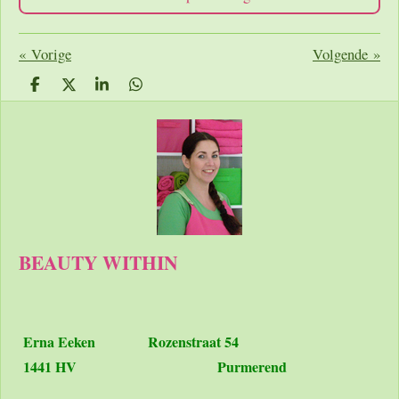
«
Vorige
Volgende
»
D
D
S
D
e
e
h
e
l
e
a
l
e
l
r
e
n
e
n
BEAUTY WITHIN
Erna Eeken
Rozenstraat 54
1441 HV Purmerend