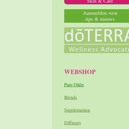
Skin & Care
Aanmelden voor
tips & nieuws
WEBSHOP
Pure Oliën
Blends
Supplementen
Diffusers