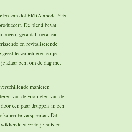
rdelen van dōTERRA abōde™ is
produceert. De blend bevat
imoneen, geranial, neral en
rissende en revitaliserende
e geest te verhelderen en je
 je klaar bent om de dag met
erschillende manieren
iteren van de voordelen van de
 door een paar druppels in een
je kamer te verspreiden. Dit
kwikkende sfeer in je huis en