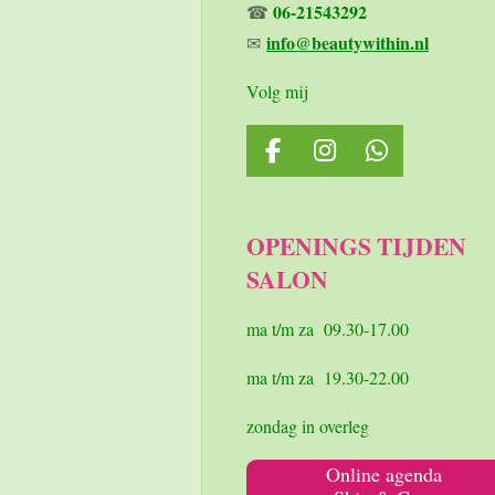
06-21543292
☎
info@beautywithin.nl
✉
Volg mij
F
I
W
a
n
h
c
s
a
e
t
t
OPENINGS TIJDEN
b
a
s
SALON
o
g
A
o
r
p
k
a
p
ma t/m za 09.30-17.00
m
ma t/m za 19.30-22.00
zondag in overleg
Online agenda