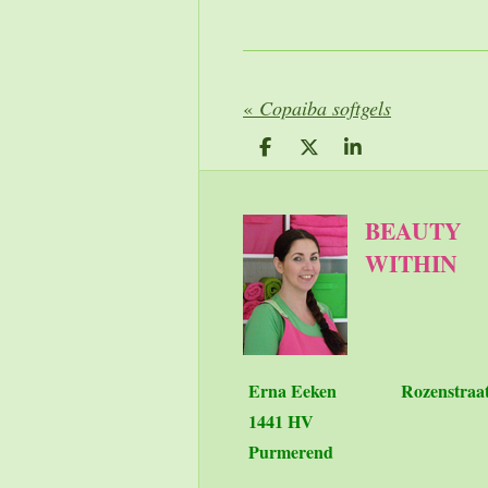
«
Copaiba softgels
D
D
S
e
e
h
l
e
a
e
l
r
BEAUTY
n
e
WITHIN
Erna Eeken
Rozenstraa
1441 HV
Purmerend