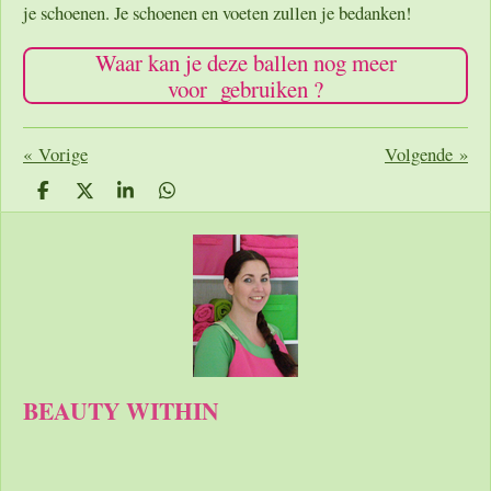
je schoenen. Je schoenen en voeten zullen je bedanken!
Waar kan je deze ballen nog meer
voor gebruiken ?
«
Vorige
Volgende
»
D
D
S
D
e
e
h
e
l
e
a
l
e
l
r
e
n
e
n
BEAUTY WITHIN