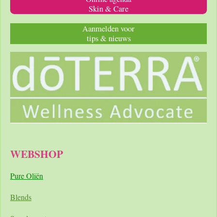
Skin & Care
Aanmelden voor
tips & nieuws
WEBSHOP
Pure Oliën
Blends