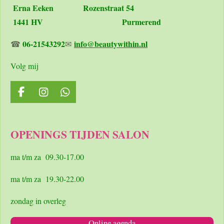
Erna Eeken
Rozenstraat 54
1441 HV Purmerend
06-21543292
info@beautywithin.nl
☎
✉
Volg mij
F
I
W
a
n
h
c
s
a
e
t
t
OPENINGS TIJDEN SALON
b
a
s
o
g
A
o
r
p
ma t/m za 09.30-17.00
k
a
p
m
ma t/m za 19.30-22.00
zondag in overleg
Online agenda