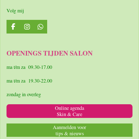
Volg mij
F
I
W
a
n
h
c
s
a
e
t
t
OPENINGS TIJDEN SALON
b
a
s
o
g
A
o
r
p
ma t/m za 09.30-17.00
k
a
p
m
ma t/m za 19.30-22.00
zondag in overleg
Online agenda
Skin & Care
Aanmelden voor
tips & nieuws