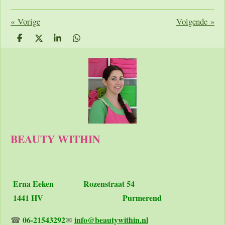
«
Vorige
Volgende
»
D
D
S
D
e
e
h
e
l
e
a
l
e
l
r
e
n
e
n
BEAUTY WITHIN
Erna Eeken
Rozenstraat 54
1441 HV Purmerend
06-21543292
info@beautywithin.nl
☎
✉