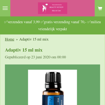
Ga
direct
naar
✅verzenden vanaf 3,99 ✅gratis verzending vanaf 70,- ✅milieu
de
vriendelijk verpakt
hoofdinhoud
Home
»
Adaptiv 15 ml mix
Adaptiv 15 ml mix
Gepubliceerd op 23 juni 2020 om 00:00