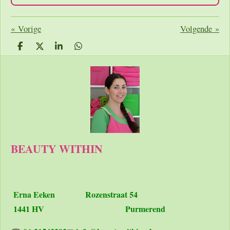
«
Vorige
Volgende
»
D
D
S
D
e
e
h
e
l
e
a
l
e
l
r
e
n
e
n
BEAUTY WITHIN
Erna Eeken
Rozenstraat 54
1441 HV Purmerend