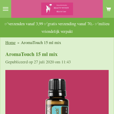
Ga
direct
naar
✅verzenden vanaf 3,99 ✅gratis verzending vanaf 70,- ✅milieu
de
vriendelijk verpakt
hoofdinhoud
Home
»
AromaTouch 15 ml mix
AromaTouch 15 ml mix
Gepubliceerd op 27 juli 2020 om 11:43