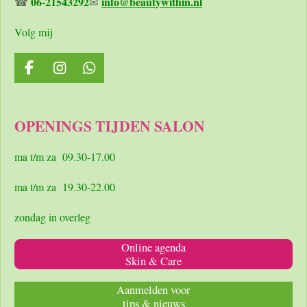
06-21543292
info@beautywithin.nl
☎
✉
Volg mij
F
I
W
a
n
h
c
s
a
e
t
t
OPENINGS TIJDEN SALON
b
a
s
o
g
A
o
r
p
ma t/m za 09.30-17.00
k
a
p
m
ma t/m za 19.30-22.00
zondag in overleg
Online agenda
Skin & Care
Aanmelden voor
tips & nieuws