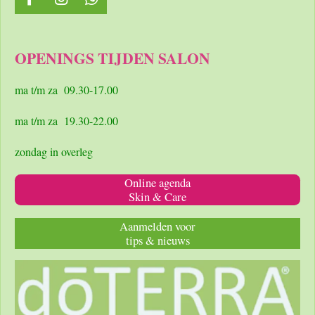
F
I
W
a
n
h
c
s
a
e
t
t
OPENINGS TIJDEN SALON
b
a
s
o
g
A
o
r
p
ma t/m za 09.30-17.00
k
a
p
m
ma t/m za 19.30-22.00
zondag in overleg
Online agenda
Skin & Care
Aanmelden voor
tips & nieuws