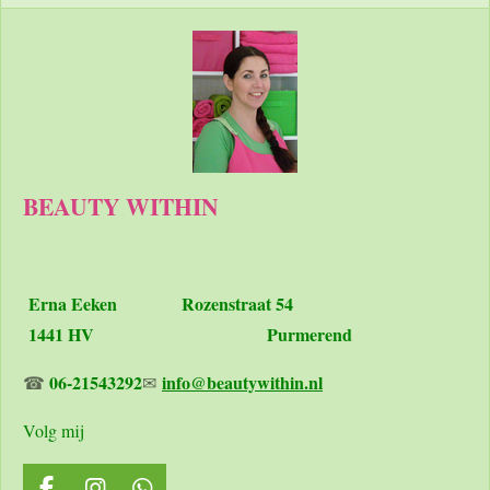
e
e
h
e
l
e
a
l
e
l
r
e
n
e
n
BEAUTY WITHIN
Erna Eeken
Rozenstraat 54
1441 HV Purmerend
06-21543292
info@beautywithin.nl
☎
✉
Volg mij