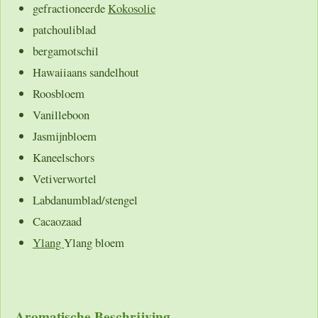
gefractioneerde
Kokosolie
patchouliblad
bergamotschil
Hawaiiaans sandelhout
Roosbloem
Vanilleboon
Jasmijnbloem
Kaneelschors
Vetiverwortel
Labdanumblad/stengel
Cacaozaad
Ylang
Ylang bloem
Aromatische Beschrijving