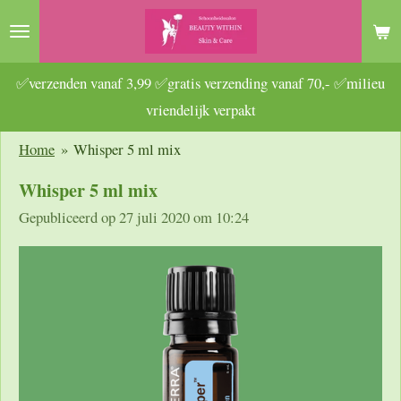
Ga
direct
naar
✅verzenden vanaf 3,99 ✅gratis verzending vanaf 70,- ✅milieu
de
vriendelijk verpakt
hoofdinhoud
Home
»
Whisper 5 ml mix
Whisper 5 ml mix
Gepubliceerd op 27 juli 2020 om 10:24