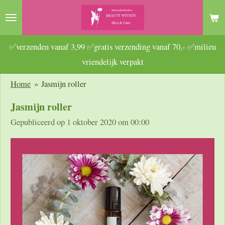
Ga
direct
naar
✅verzenden vanaf 3,99 ✅gratis verzending vanaf 70,- ✅milieu
de
vriendelijk verpakt
hoofdinhoud
Home
»
Jasmijn roller
Jasmijn roller
Gepubliceerd op 1 oktober 2020 om 00:00