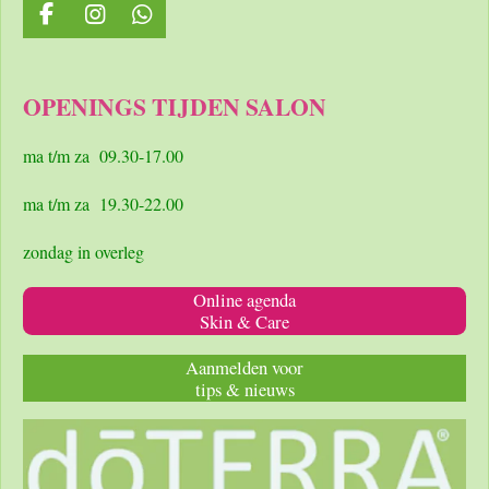
F
I
W
a
n
h
c
s
a
e
t
t
OPENINGS TIJDEN SALON
b
a
s
o
g
A
o
r
p
ma t/m za 09.30-17.00
k
a
p
m
ma t/m za 19.30-22.00
zondag in overleg
Online agenda
Skin & Care
Aanmelden voor
tips & nieuws