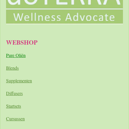
WEBSHOP
Pure Oliën
Blends
Supplementen
Diffusers
Startsets
Cursussen