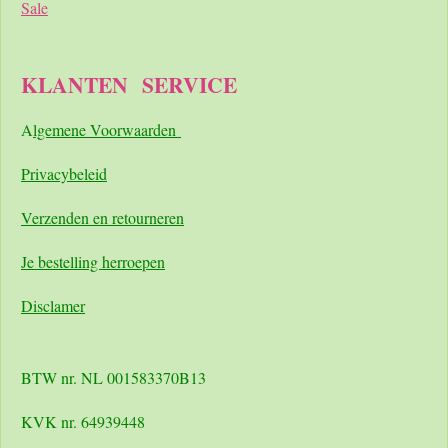
Sale
KLANTEN
SERVICE
A
lgemene Voorwaarden
Pri
vacybeleid
Verzenden en retourneren
Je bestelling herroepen
Disclamer
BTW nr. NL 001583370B13
KVK nr. 64939448