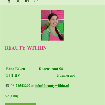
D
D
S
D
e
e
h
e
l
e
a
l
e
l
r
e
n
e
n
BEAUTY WITHIN
Erna Eeken
Rozenstraat 54
1441 HV Purmerend
06-21543292
info@beautywithin.nl
☎
✉
Volg mij