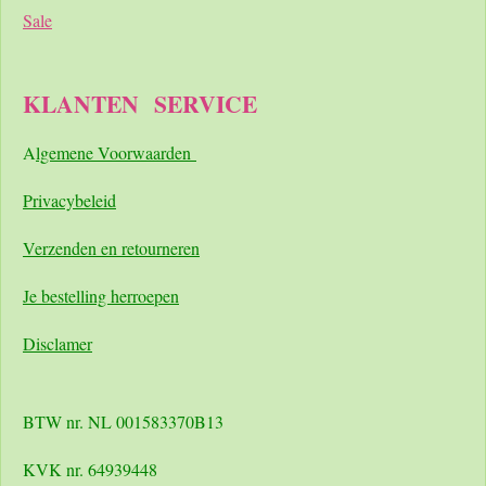
Sale
KLANTEN
SERVICE
A
lgemene Voorwaarden
Pri
vacybeleid
Verzenden en retourneren
Je bestelling herroepen
Disclamer
BTW nr. NL 001583370B13
KVK nr. 64939448