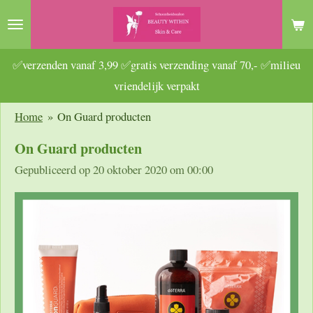
Ga
direct
naar
✅verzenden vanaf 3,99 ✅gratis verzending vanaf 70,- ✅milieu
de
vriendelijk verpakt
hoofdinhoud
Home
»
On Guard producten
On Guard producten
Gepubliceerd op 20 oktober 2020 om 00:00