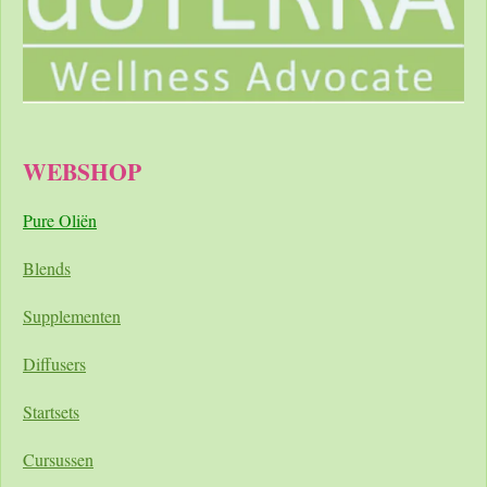
WEBSHOP
Pure Oliën
Blends
Supplementen
Diffusers
Startsets
Cursussen