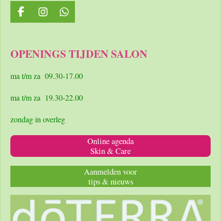
F
I
W
a
n
h
c
s
a
e
t
t
OPENINGS TIJDEN SALON
b
a
s
o
g
A
o
r
p
ma t/m za 09.30-17.00
k
a
p
m
ma t/m za 19.30-22.00
zondag in overleg
Online agenda
Skin & Care
Aanmelden voor
tips & nieuws