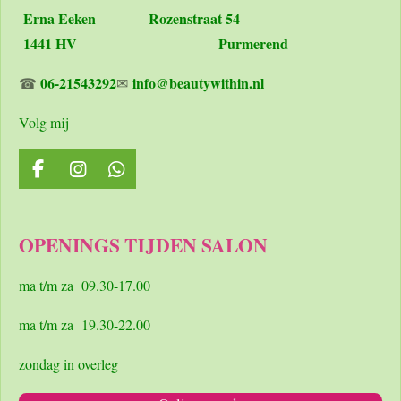
Erna Eeken
Rozenstraat 54
1441 HV Purmerend
06-21543292
info@beautywithin.nl
☎
✉
Volg mij
F
I
W
a
n
h
c
s
a
e
t
t
OPENINGS TIJDEN SALON
b
a
s
o
g
A
o
r
p
ma t/m za 09.30-17.00
k
a
p
m
ma t/m za 19.30-22.00
zondag in overleg