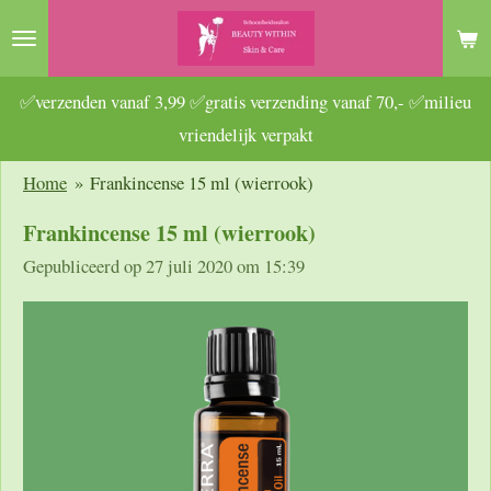
Ga
direct
naar
✅verzenden vanaf 3,99 ✅gratis verzending vanaf 70,- ✅milieu
de
vriendelijk verpakt
hoofdinhoud
Home
»
Frankincense 15 ml (wierrook)
Frankincense 15 ml (wierrook)
Gepubliceerd op 27 juli 2020 om 15:39