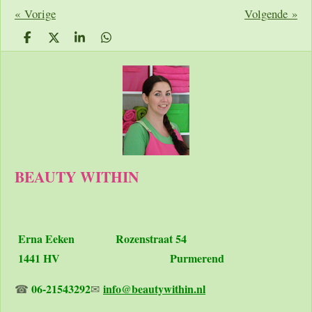
«
Vorige
Volgende
»
D
D
S
D
e
e
h
e
l
e
a
l
e
l
r
e
n
e
n
BEAUTY WITHIN
Erna Eeken
Rozenstraat 54
1441 HV Purmerend
06-21543292
info@beautywithin.nl
☎
✉