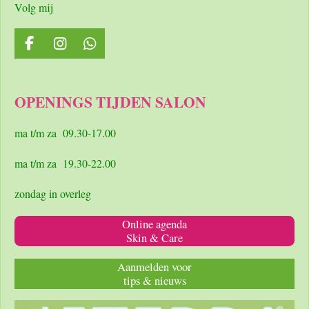
Volg mij
F
I
W
a
n
h
c
s
a
e
t
t
OPENINGS TIJDEN SALON
b
a
s
o
g
A
o
r
p
ma t/m za 09.30-17.00
k
a
p
m
ma t/m za 19.30-22.00
zondag in overleg
Online agenda
Skin & Care
Aanmelden voor
tips & nieuws