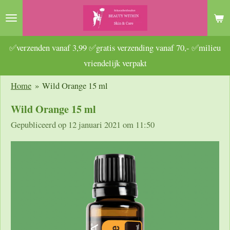
Ga
direct
naar
✅verzenden vanaf 3,99 ✅gratis verzending vanaf 70,- ✅milieu
de
vriendelijk verpakt
hoofdinhoud
Home
»
Wild Orange 15 ml
Wild Orange 15 ml
Gepubliceerd op 12 januari 2021 om 11:50