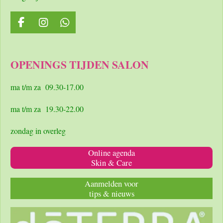
F
I
W
a
n
h
c
s
a
e
t
t
OPENINGS TIJDEN SALON
b
a
s
o
g
A
o
r
p
ma t/m za 09.30-17.00
k
a
p
m
ma t/m za 19.30-22.00
zondag in overleg
Online agenda
Skin & Care
Aanmelden voor
tips & nieuws