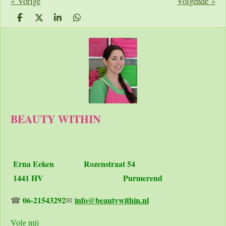
«
Vorige
Volgende
»
D
D
S
D
e
e
h
e
l
e
a
l
e
l
r
e
n
e
n
BEAUTY WITHIN
Erna Eeken
Rozenstraat 54
1441 HV Purmerend
06-21543292
info@beautywithin.nl
☎
✉
Volg mij