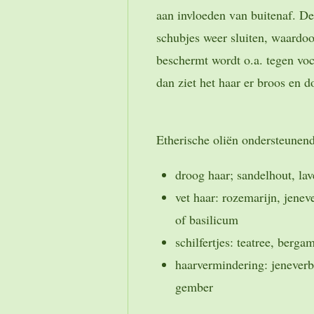
aan invloeden van buitenaf. De
schubjes weer sluiten, waardoo
beschermt wordt o.a. tegen voch
dan ziet het haar er broos en do
Etherische oliën ondersteunen
droog haar; sandelhout, lav
vet haar: rozemarijn, jeneve
of basilicum
schilfertjes: teatree, berga
haarvermindering: jeneverbe
gember