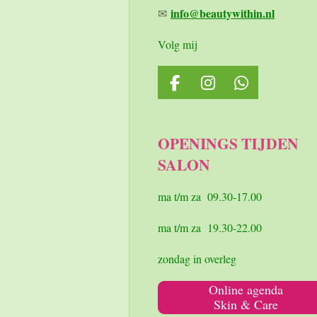
info@beautywithin.nl
✉
Volg mij
F
I
W
a
n
h
c
s
a
e
t
t
OPENINGS TIJDEN
b
a
s
SALON
o
g
A
o
r
p
k
a
p
ma t/m za 09.30-17.00
m
ma t/m za 19.30-22.00
zondag in overleg
Online agenda
Skin & Care