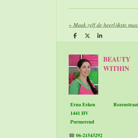
«
Maak zelf de heerlijkste mas
D
D
S
e
e
h
l
e
a
e
l
r
BEAUTY
n
e
WITHIN
Erna Eeken
Rozenstraa
1441 HV
Purmerend
06-21543292
☎