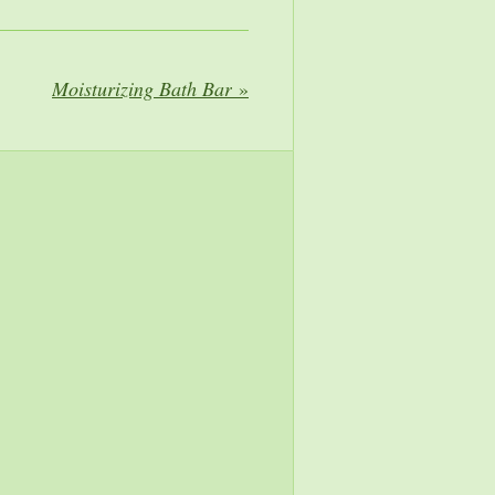
Moisturizing Bath Bar
»