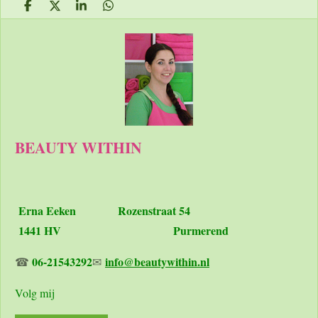
D
D
S
D
e
e
h
e
l
e
a
l
e
l
r
e
n
e
n
BEAUTY WITHIN
Erna Eeken
Rozenstraat 54
1441 HV Purmerend
06-21543292
info@beautywithin.nl
☎
✉
Volg mij