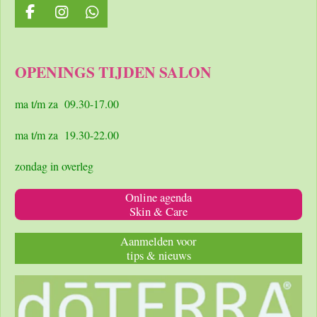
F
I
W
a
n
h
c
s
a
e
t
t
OPENINGS TIJDEN SALON
b
a
s
o
g
A
o
r
p
ma t/m za 09.30-17.00
k
a
p
m
ma t/m za 19.30-22.00
zondag in overleg
Online agenda
Skin & Care
Aanmelden voor
tips & nieuws